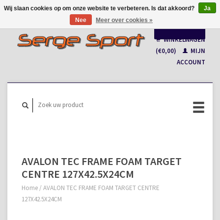
Wij slaan cookies op om onze website te verbeteren. Is dat akkoord?
Ja
Nee
Meer over cookies »
Nederlands
WINKELWAGEN
Français
(€0,00)
MIJN
ACCOUNT
AVALON TEC FRAME FOAM TARGET
CENTRE 127X42.5X24CM
Home
/
AVALON TEC FRAME FOAM TARGET CENTRE
127X42.5X24CM