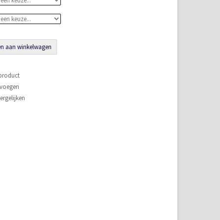
n aan winkelwagen
 product
evoegen
rgelijken