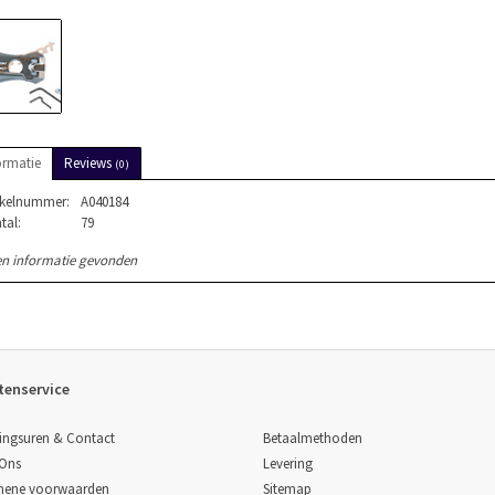
ormatie
Reviews
(0)
ikelnummer:
A040184
tal:
79
n informatie gevonden
tenservice
Betaalmethoden
ingsuren & Contact
Levering
 Ons
Sitemap
mene voorwaarden