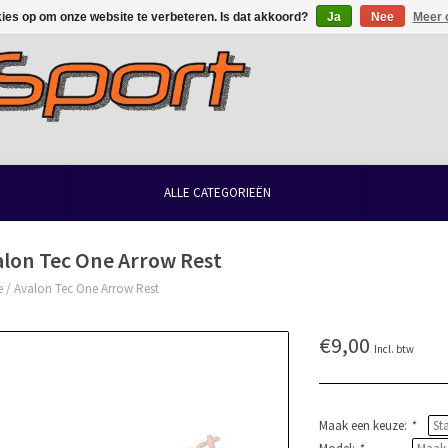
kies op om onze website te verbeteren. Is dat akkoord?
Ja
Nee
Meer 
ALLE CATEGORIEËN
alon Tec One Arrow Rest
e
/
Avalon Tec One Arrow Rest
€9,00
Incl. btw
Maak een keuze:
*