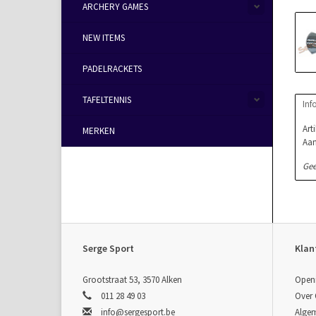
ARCHERY GAMES
NEW ITEMS
PADELRACKETS
TAFELTENNIS
Inf
Art
MERKEN
Aan
Gee
Serge Sport
Klan
Grootstraat 53, 3570 Alken
Open
011 28 49 03
Over
info@sergesport.be
Alge