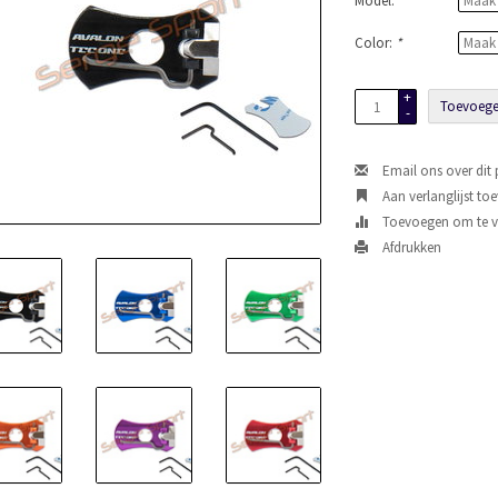
Model:
*
Color:
*
+
Toevoege
-
Email ons over dit
Aan verlanglijst to
Toevoegen om te ve
Afdrukken