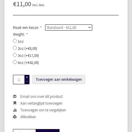
€11,00
Incl. btw
Maak een keuze:
*
Weight:
*
1oz
2oz (+€8,00)
3oz (+€17,00)
6oz (+€42,00)
+
Toevoegen aan winkelwagen
-
Email ons over dit product
Aan verlanglijst toevoegen
Toevoegen om te vergelijken
Afdrukken