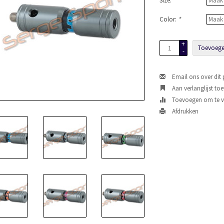
Size:
*
Color:
*
+
Toevoege
-
Email ons over dit
Aan verlanglijst to
Toevoegen om te ve
Afdrukken