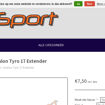
kies op om onze website te verbeteren. Is dat akkoord?
Ja
Nee
Meer 
ALLE CATEGORIEËN
lon Tyro 17 Extender
e
/
Avalon Tyro 17 Extender
€7,50
Incl. btw
Maak een keuze:
*