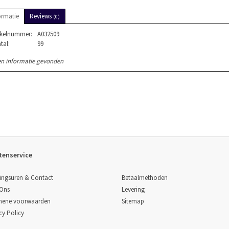
ormatie
Reviews
(0)
ikelnummer:
A032509
tal:
99
n informatie gevonden
tenservice
Betaalmethoden
ingsuren & Contact
Levering
 Ons
Sitemap
mene voorwaarden
cy Policy