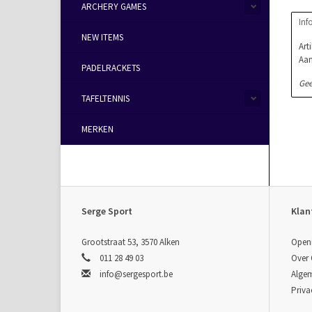
ARCHERY GAMES
Inf
NEW ITEMS
Art
Aan
PADELRACKETS
Gee
TAFELTENNIS
MERKEN
Serge Sport
Klan
Grootstraat 53, 3570 Alken
Open
011 28 49 03
Over
info@sergesport.be
Alge
Priva