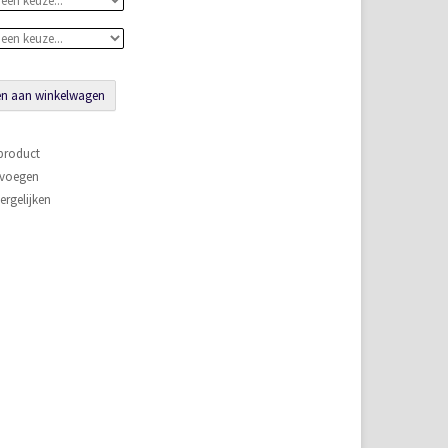
n aan winkelwagen
 product
evoegen
rgelijken