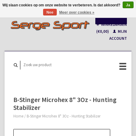
Wij slaan cookies op om onze website te verbeteren. Is dat akkoord?
Ja
Nee
Meer over cookies »
Nederlands
WINKELWAGEN
Français
(€0,00)
MIJN
ACCOUNT
B-Stinger Microhex 8" 3Oz - Hunting
Stabilizer
Home
/
B-Stinger Microhex 8" 3Oz - Hunting Stabilizer