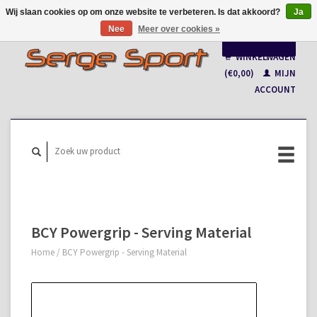
Wij slaan cookies op om onze website te verbeteren. Is dat akkoord?
Ja
Nee
Meer over cookies »
Nederlands
WINKELWAGEN
Français
(€0,00)
MIJN
ACCOUNT
BCY Powergrip - Serving Material
Home
/
BCY Powergrip - Serving Material