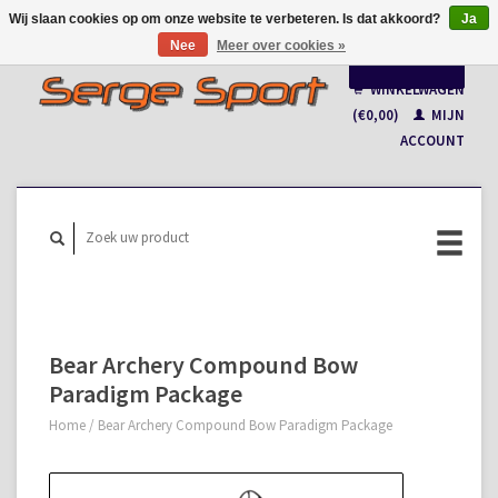
Wij slaan cookies op om onze website te verbeteren. Is dat akkoord?
Ja
Nee
Meer over cookies »
Nederlands
WINKELWAGEN
Français
(€0,00)
MIJN
ACCOUNT
Bear Archery Compound Bow
Paradigm Package
Home
/
Bear Archery Compound Bow Paradigm Package