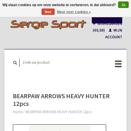
Wij slaan cookies op om onze website te verbeteren. Is dat akkoord?
Ja
Nee
Meer over cookies »
Nederlands
WINKELWAGEN
Français
(€0,00)
MIJN
ACCOUNT
BEARPAW ARROWS HEAVY HUNTER
12pcs
Home
/
BEARPAW ARROWS HEAVY HUNTER 12pcs