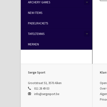
ARCHERY GAMES
NEW ITEMS
PADELRACKETS
TAFELTENNIS
MERKEN
Serge Sport
Klan
Grootstraat 53, 3570 Alken
Open
011 28 49 03
Over
info@sergesport.be
Alge
Priva