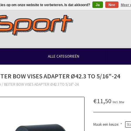
kies op om onze website te verbeteren. Is dat akkoord?
Ja
Nee
Meer 
ALLE CATEGORIEËN
ITER BOW VISES ADAPTER Ø42.3 TO 5/16"-24
e
/
BEITER BOW VISES ADAPTER Ø42.3 TO 5/16"-24
€11,50
Incl. btw
Maak een keuze:
*