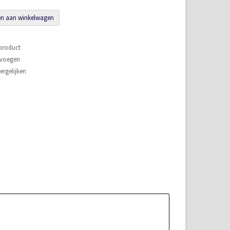
n aan winkelwagen
 product
evoegen
rgelijken