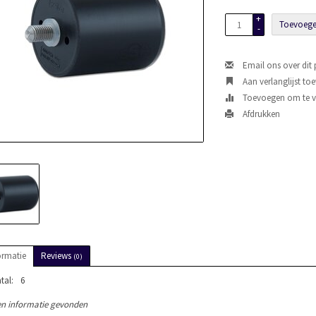
+
Toevoege
-
Email ons over dit
Aan verlanglijst to
Toevoegen om te ve
Afdrukken
ormatie
Reviews
(0)
tal:
6
n informatie gevonden