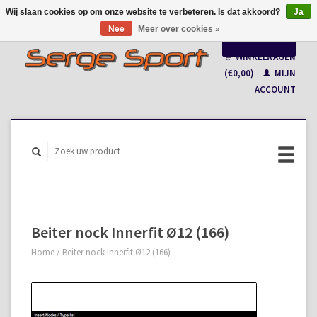
Wij slaan cookies op om onze website te verbeteren. Is dat akkoord?
Ja
Nee
Meer over cookies »
Nederlands
WINKELWAGEN
Français
(€0,00)
MIJN
ACCOUNT
Beiter nock Innerfit Ø12 (166)
Home
/
Beiter nock Innerfit Ø12 (166)