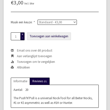
€3,00
Incl. btw
Maak een keuze:
*
+
Toevoegen aan winkelwagen
-
Email ons over dit product
Aan verlanglijst toevoegen
Toevoegen om te vergelijken
Afdrukken
Informatie
Reviews
(0)
Aantal:
20
The Push'N'Pull is a universal Nock-Tool for all Beiter Nocks,
#1 or #2 asymmetric as well as #1H or Hunter.