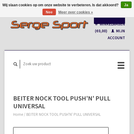
Wij slaan cookies op om onze website te verbeteren. Is dat akkoord?
Ja
Nee
Meer over cookies »
Nederlands
WINKELWAGEN
Français
(€0,00)
MIJN
ACCOUNT
BEITER NOCK TOOL PUSH'N' PULL
UNIVERSAL
Home
/
BEITER NOCK TOOL PUSH'N' PULL UNIVERSAL