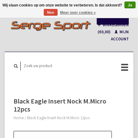
Wij slaan cookies op om onze website te verbeteren. Is dat akkoord?
Ja
Nee
Meer over cookies »
Nederlands
WINKELWAGEN
Français
(€0,00)
MIJN
ACCOUNT
Black Eagle Insert Nock M.Micro
12pcs
Home
/
Black Eagle Insert Nock M.Micro 12pcs