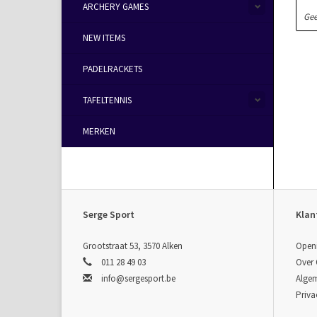
ARCHERY GAMES
Gee
NEW ITEMS
PADELRACKETS
TAFELTENNIS
MERKEN
Serge Sport
Klan
Grootstraat 53, 3570 Alken
Open
011 28 49 03
Over
info@sergesport.be
Alge
Priva