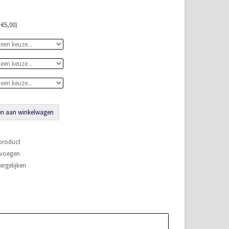
€5,00)
n aan winkelwagen
 product
evoegen
rgelijken