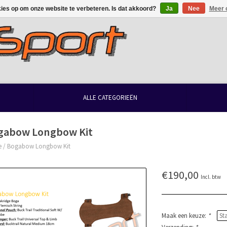
kies op om onze website te verbeteren. Is dat akkoord?
Ja
Nee
Meer 
ALLE CATEGORIEËN
gabow Longbow Kit
e
/
Bogabow Longbow Kit
€190,00
Incl. btw
Maak een keuze:
*