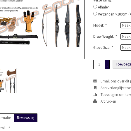
Verzending:
*
Afhalen
Verzenden >100cm (+
Model:
*
Draw Weight:
*
Glove Size:
*
+
Toevoege
-
Email ons over dit
Aan verlanglijst to
Toevoegen om te ve
Afdrukken
ormatie
Reviews
(0)
tal:
6