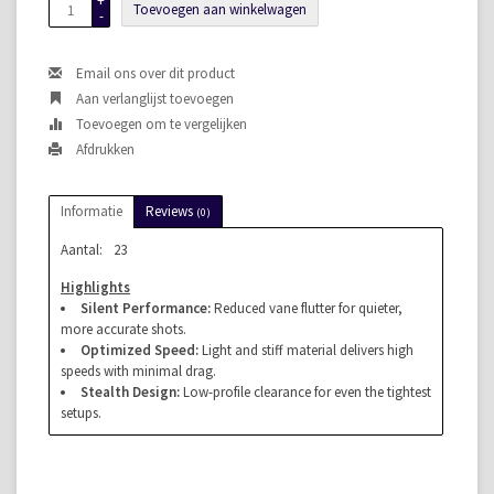
+
Toevoegen aan winkelwagen
-
Email ons over dit product
Aan verlanglijst toevoegen
Toevoegen om te vergelijken
Afdrukken
Informatie
Reviews
(0)
Aantal:
23
Highlights
Silent Performance:
Reduced vane flutter for quieter,
more accurate shots.
Optimized Speed:
Light and stiff material delivers high
speeds with minimal drag.
Stealth Design:
Low-profile clearance for even the tightest
setups.