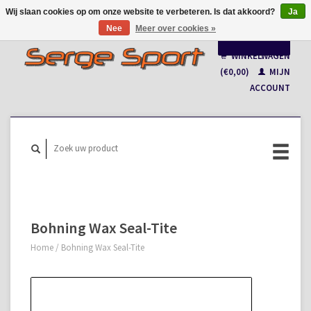
Wij slaan cookies op om onze website te verbeteren. Is dat akkoord?
Ja
Nee
Meer over cookies »
Nederlands
WINKELWAGEN
Français
(€0,00)
MIJN
ACCOUNT
Bohning Wax Seal-Tite
Home
/
Bohning Wax Seal-Tite