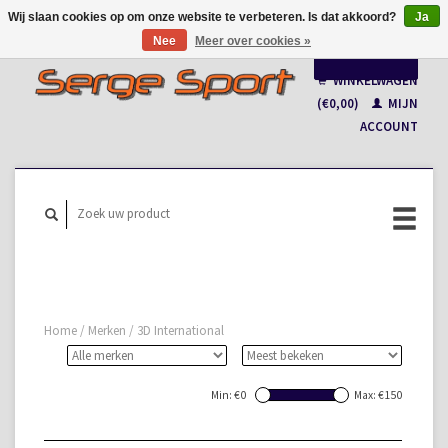
Wij slaan cookies op om onze website te verbeteren. Is dat akkoord?
Ja
Nee
Meer over cookies »
Nederlands
WINKELWAGEN
Français
(€0,00)
MIJN
ACCOUNT
Home
/
Merken
/
3D International
Min: €
0
Max: €
150