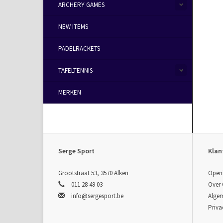
ARCHERY GAMES
NEW ITEMS
PADELRACKETS
TAFELTENNIS
MERKEN
Serge Sport
Klan
Grootstraat 53, 3570 Alken
Open
011 28 49 03
Over
info@sergesport.be
Alge
Priva