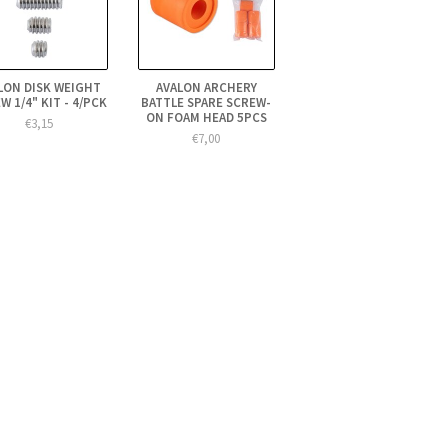
LON DISK WEIGHT
AVALON ARCHERY
W 1/4" KIT - 4/PCK
BATTLE SPARE SCREW-
ON FOAM HEAD 5PCS
€3,15
€7,00