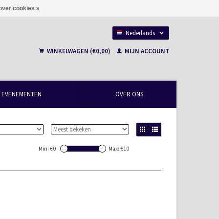
over cookies »
Nederlands
Français
WINKELWAGEN (€0,00)
MIJN ACCOUNT
EVENEMENTEN
OVER ONS
Min: €
0
Max: €
10