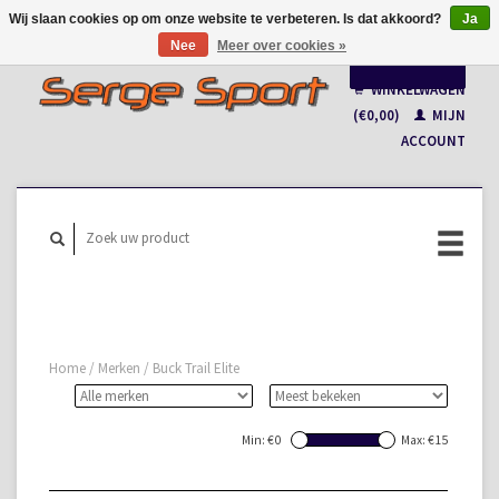
Wij slaan cookies op om onze website te verbeteren. Is dat akkoord?
Ja
Nee
Meer over cookies »
Nederlands
WINKELWAGEN
Français
(€0,00)
MIJN
ACCOUNT
Home
/
Merken
/
Buck Trail Elite
Min: €
0
Max: €
15