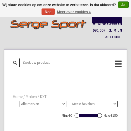
Wij slaan cookies op om onze website te verbeteren. Is dat akkoord?
Ja
Nee
Meer over cookies »
Nederlands
WINKELWAGEN
Français
(€0,00)
MIJN
ACCOUNT
Home
/
Merken
/
DXT
Min: €
0
Max: €
150