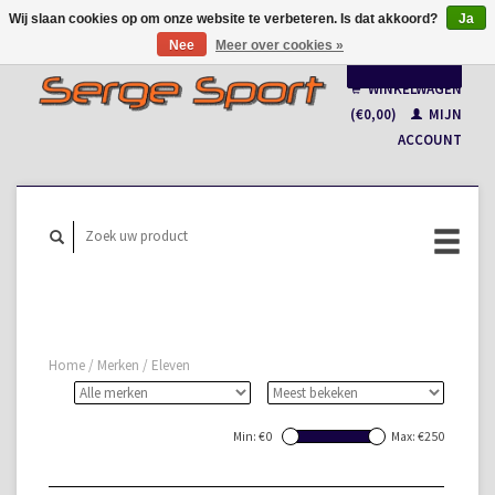
Wij slaan cookies op om onze website te verbeteren. Is dat akkoord?
Ja
Nee
Meer over cookies »
Nederlands
WINKELWAGEN
Français
(€0,00)
MIJN
ACCOUNT
Home
/
Merken
/
Eleven
Min: €
0
Max: €
250