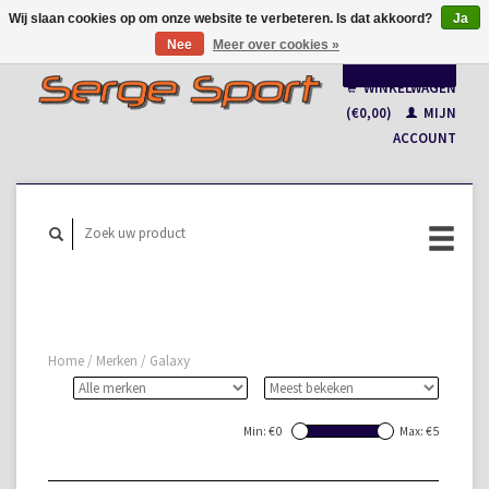
Wij slaan cookies op om onze website te verbeteren. Is dat akkoord?
Ja
Nee
Meer over cookies »
Nederlands
WINKELWAGEN
Français
(€0,00)
MIJN
ACCOUNT
Home
/
Merken
/
Galaxy
Min: €
0
Max: €
5