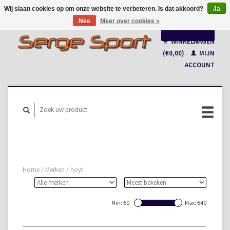
Wij slaan cookies op om onze website te verbeteren. Is dat akkoord?
Ja
Nee
Meer over cookies »
Nederlands
WINKELWAGEN
Français
(€0,00)
MIJN
ACCOUNT
Home
/
Merken
/
hoyt
Min: €
0
Max: €
40