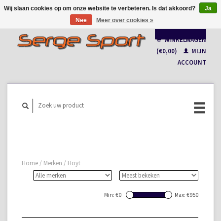
Wij slaan cookies op om onze website te verbeteren. Is dat akkoord?
Ja
Nee
Meer over cookies »
Nederlands
WINKELWAGEN
Français
(€0,00)
MIJN
ACCOUNT
Home
/
Merken
/
Hoyt
Min: €
0
Max: €
950