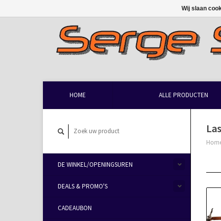
Wij slaan coo
HOME
ALLE PRODUCTEN
La
Hom
DE WINKEL/OPENINGSUREN
DEALS & PROMO'S
CADEAUBON