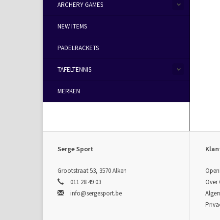
ARCHERY GAMES
NEW ITEMS
PADELRACKETS
TAFELTENNIS
MERKEN
Serge Sport
Klan
Grootstraat 53, 3570 Alken
Open
011 28 49 03
Over
info@sergesport.be
Alge
Priva