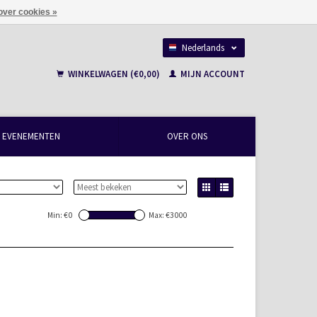
over cookies »
Nederlands
Français
WINKELWAGEN (€0,00)
MIJN ACCOUNT
EVENEMENTEN
OVER ONS
Min: €
0
Max: €
3000