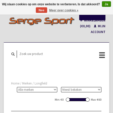
Wij slaan cookies op om onze website te verbeteren. Is dat akkoord?
Ja
Nee
Meer over cookies »
Nederlands
WINKELWAGEN
Français
(€0,00)
MIJN
ACCOUNT
Home
/
Merken
/
Longfield
Min: €
0
Max: €
60