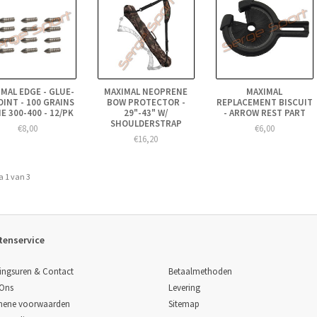
MAL EDGE - GLUE-
MAXIMAL NEOPRENE
MAXIMAL
OINT - 100 GRAINS
BOW PROTECTOR -
REPLACEMENT BISCUIT
E 300-400 - 12/PK
29"-43" W/
- ARROW REST PART
SHOULDERSTRAP
€8,00
€6,00
€16,20
a 1 van 3
tenservice
Betaalmethoden
ingsuren & Contact
Levering
 Ons
Sitemap
mene voorwaarden