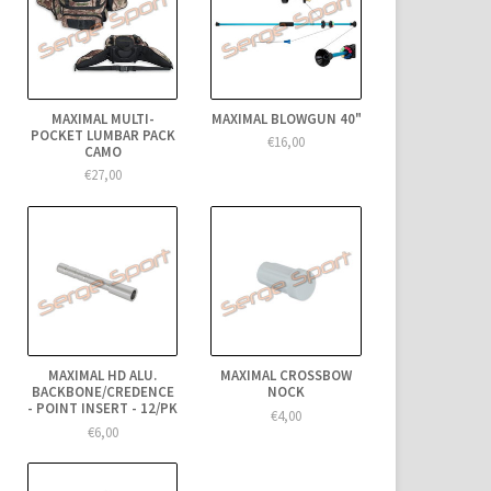
MAXIMAL MULTI-
MAXIMAL BLOWGUN 40"
POCKET LUMBAR PACK
€16,00
CAMO
€27,00
MAXIMAL HD ALU.
MAXIMAL CROSSBOW
BACKBONE/CREDENCE
NOCK
- POINT INSERT - 12/PK
€4,00
€6,00