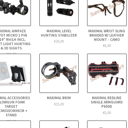
AXIMAL AIMFAZE
MAXIMAL LEVEL
MAXIMAL WRIST SLING
VOT MICRO 1 PIN
HUNTING STABILIZER
BRAIDED W/ LEATHER
19" RH/LH INCL.
MOUNT - CAMO
€20,00
T LIGHT HUNTING
€6,00
& 3D SIGHTS
€83,00
IMAL ACCESSORIES
MAXIMAL BRIM
MAXIMAL REDLINE
LOWGUN FOAM
SINGLE ARMGUARD
€15,00
TARGET
P600D
CMX30CMX6CM +
€5,00
STAND
€15,00