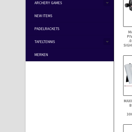
ARCHERY GAMES
NEW ITEMS
PADELRACKETS
M
PI
.0
TAFELTENNIS
SIGH
MERKEN
MAX
B
30