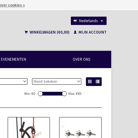
over cookies »
Nederlands
Français
WINKELWAGEN (€0,00)
MIJN ACCOUNT
EVENEMENTEN
OVER ONS
Min: €
0
Max: €
85