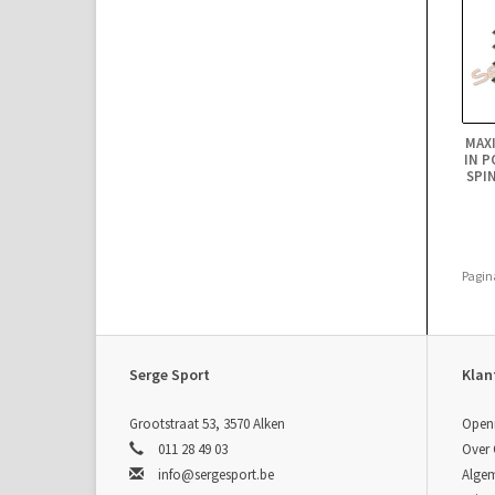
MAXI
IN P
SPIN
Pagin
Serge Sport
Klan
Grootstraat 53, 3570 Alken
Open
011 28 49 03
Over
info@sergesport.be
Alge