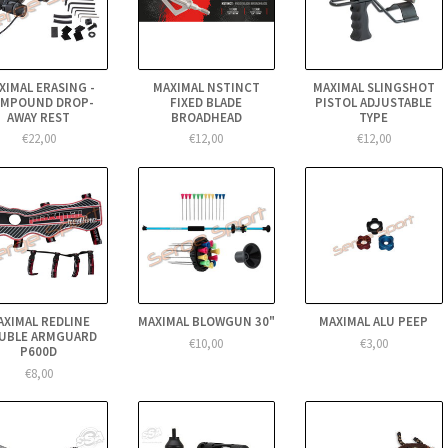
XIMAL ERASING -
MAXIMAL NSTINCT
MAXIMAL SLINGSHOT
MPOUND DROP-
FIXED BLADE
PISTOL ADJUSTABLE
AWAY REST
BROADHEAD
TYPE
€22,00
€12,00
€12,00
AXIMAL REDLINE
MAXIMAL BLOWGUN 30"
MAXIMAL ALU PEEP
UBLE ARMGUARD
€10,00
€3,00
P600D
€8,00