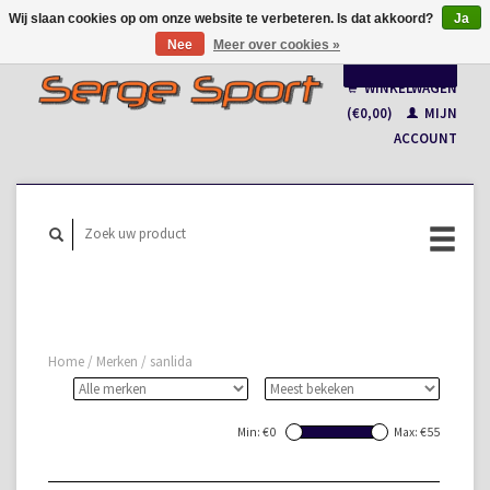
Wij slaan cookies op om onze website te verbeteren. Is dat akkoord?
Ja
Nee
Meer over cookies »
Nederlands
WINKELWAGEN
Français
(€0,00)
MIJN
ACCOUNT
Home
/
Merken
/
sanlida
Min: €
0
Max: €
55