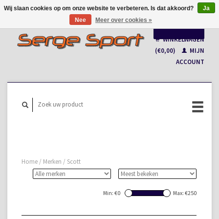
Wij slaan cookies op om onze website te verbeteren. Is dat akkoord?
Ja
Nee
Meer over cookies »
Nederlands
WINKELWAGEN
Français
(€0,00)
MIJN
ACCOUNT
Home
/
Merken
/
Scott
Min: €
0
Max: €
250