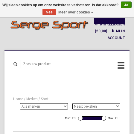
Wij slaan cookies op om onze website te verbeteren. Is dat akkoord?
Ja
Nee
Meer over cookies »
Nederlands
WINKELWAGEN
Français
(€0,00)
MIJN
ACCOUNT
Home
/
Merken
/
Shot
Min: €
0
Max: €
30