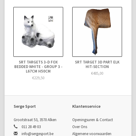
SRT TARGETS 3-D FOX
SRT TARGET 3D PART ELK
BEDDED WHITE - GROUP 3 -
HIT-SECTION
L67CM H50CM
€485,00
€229,50
Serge Sport
Klantenservice
Grootstraat 53, 3570 Alken
Openingsuren & Contact
011 28 49 03
Over Ons
info@sergesport.be
Algemene voorwaarden