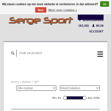
Wij slaan cookies op om onze website te verbeteren. Is dat akkoord?
Ja
Nee
Meer over cookies »
Nederlands
WINKELWAGEN
Français
(€0,00)
MIJN
ACCOUNT
Home
/
Merken
/
SRT
Min: €
0
Max: €
500