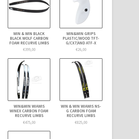
WIN & WIN BLACK
WIN&WIN GRIPS
BLACK WOLF CARBON
PLASTIC/WOOD TFT-
FOAM RECURVE LIMBS
G/CX7/AND ATF-X
€399,00
€26,00
WIN&WIN WIAWIS
WIN & WIN WIAWIS NS-
WINEX CARBON FOAM
G CARBON FOAM
RECURVE LIMBS
RECURVE LIMBS
€475,00
€825,00