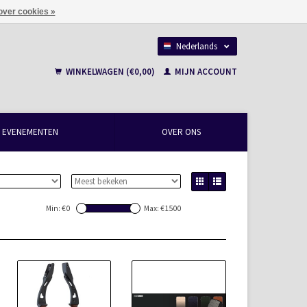
over cookies »
Nederlands
Français
WINKELWAGEN (€0,00)
MIJN ACCOUNT
EVENEMENTEN
OVER ONS
Min: €
0
Max: €
1500