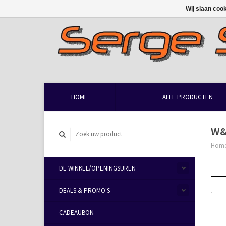
Wij slaan coo
HOME
ALLE PRODUCTEN
W&
Hom
DE WINKEL/OPENINGSUREN
DEALS & PROMO'S
CADEAUBON