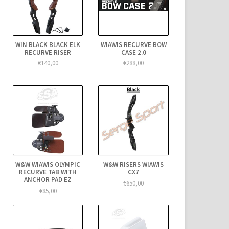
WIN BLACK BLACK ELK
WIAWIS RECURVE BOW
RECURVE RISER
CASE 2.0
€140,00
€288,00
W&W WIAWIS OLYMPIC
W&W RISERS WIAWIS
RECURVE TAB WITH
CX7
ANCHOR PAD EZ
€650,00
€85,00