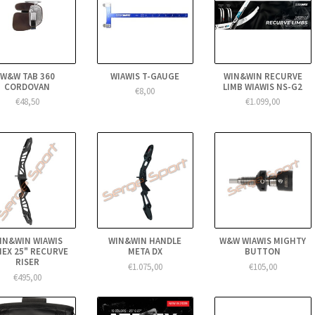
W&W TAB 360
WIAWIS T-GAUGE
WIN&WIN RECURVE
CORDOVAN
LIMB WIAWIS NS-G2
€8,00
€48,50
€1.099,00
IN&WIN WIAWIS
WIN&WIN HANDLE
W&W WIAWIS MIGHTY
NEX 25" RECURVE
META DX
BUTTON
RISER
€1.075,00
€105,00
€495,00