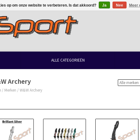
kies op om onze website te verbeteren. Is dat akkoord?
Ja
Nee
Meer 
ALLE CATEGORIEËN
W Archery
e
/
Merken
/
W&W Archery