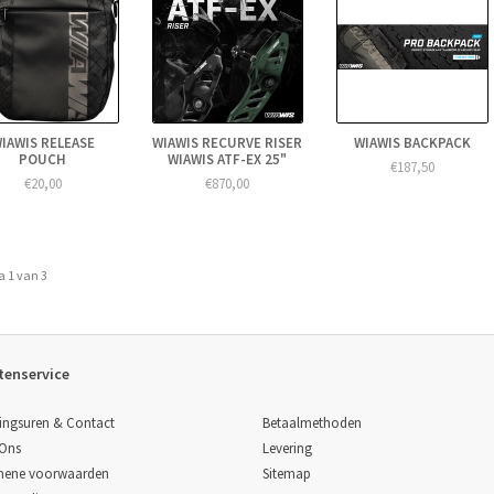
IAWIS RELEASE
WIAWIS RECURVE RISER
WIAWIS BACKPACK
POUCH
WIAWIS ATF-EX 25"
€187,50
€20,00
€870,00
a 1 van 3
tenservice
Betaalmethoden
ingsuren & Contact
Levering
 Ons
Sitemap
mene voorwaarden