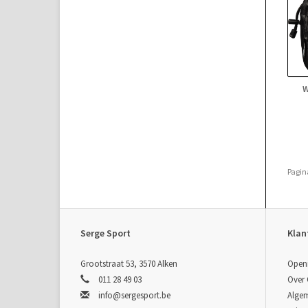
W
Pagin
Serge Sport
Klan
Grootstraat 53, 3570 Alken
Open
011 28 49 03
Over
info@sergesport.be
Alge