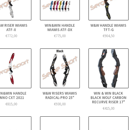
W RISER WIAWIS
WIN&WIN HANDLE
W&W HANDLE WIAWIS
ATF-X
WIAWIS ATF-DX
TFT-G
€772,00
€775,00
€904,50
IN&WIN HANDLE
W&W RISERS WIAWIS
WIN & WIN BLACK
INNO CXT 2021
RADICAL-PRO 25"
BLACK WOLF CARBON
RECURVE RISER 17"
€815,00
€930,00
€415,00