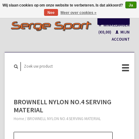
Wij slaan cookies op om onze website te verbeteren. Is dat akkoord?
Ja
Nee
Meer over cookies »
Nederlands
WINKELWAGEN
Français
(€0,00)
MIJN
ACCOUNT
BROWNELL NYLON NO.4 SERVING
MATERIAL
Home
/
BROWNELL NYLON NO.4 SERVING MATERIAL