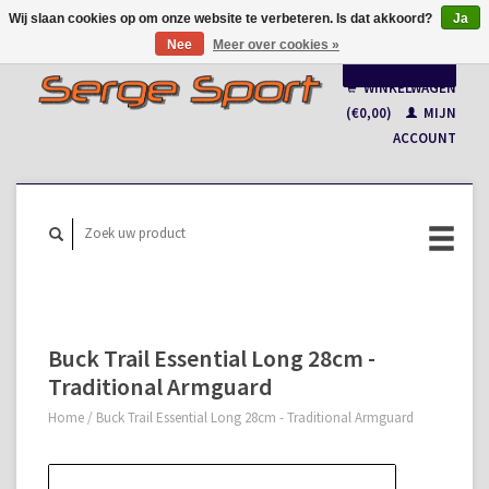
Wij slaan cookies op om onze website te verbeteren. Is dat akkoord?
Ja
Nee
Meer over cookies »
Nederlands
WINKELWAGEN
Français
(€0,00)
MIJN
ACCOUNT
Buck Trail Essential Long 28cm -
Traditional Armguard
Home
/
Buck Trail Essential Long 28cm - Traditional Armguard