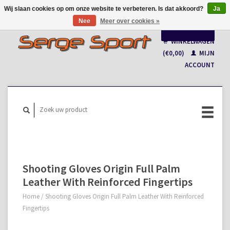
Wij slaan cookies op om onze website te verbeteren. Is dat akkoord?
Ja
Nee
Meer over cookies »
Nederlands
WINKELWAGEN
Français
(€0,00)
MIJN
ACCOUNT
Shooting Gloves Origin Full Palm
Leather With Reinforced Fingertips
Home
/
Shooting Gloves Origin Full Palm Leather With Reinforced
Fingertips