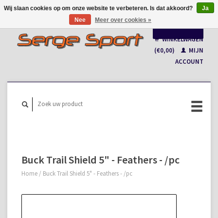
Wij slaan cookies op om onze website te verbeteren. Is dat akkoord?
Ja
Nee
Meer over cookies »
Nederlands
WINKELWAGEN
Français
(€0,00)
MIJN
ACCOUNT
Buck Trail Shield 5" - Feathers - /pc
Home
/
Buck Trail Shield 5" - Feathers - /pc