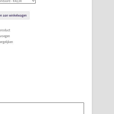
n aan winkelwagen
 product
evoegen
rgelijken