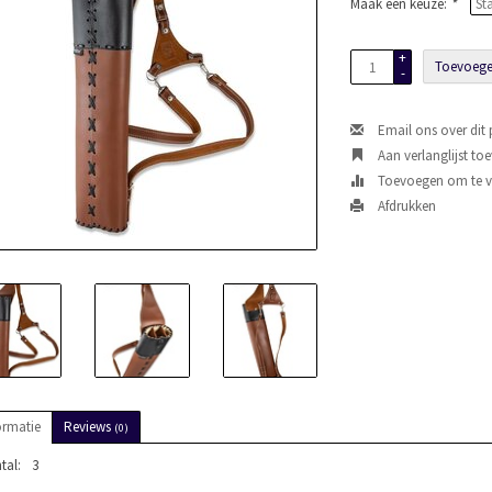
Maak een keuze:
*
+
Toevoege
-
Email ons over dit
Aan verlanglijst to
Toevoegen om te ve
Afdrukken
ormatie
Reviews
(0)
tal:
3