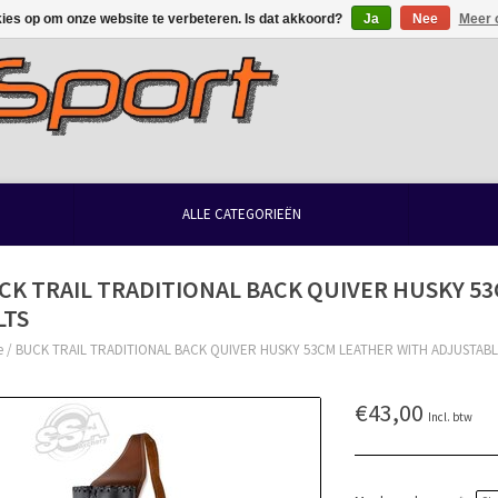
kies op om onze website te verbeteren. Is dat akkoord?
Ja
Nee
Meer 
ALLE CATEGORIEËN
CK TRAIL TRADITIONAL BACK QUIVER HUSKY 5
LTS
e
/
BUCK TRAIL TRADITIONAL BACK QUIVER HUSKY 53CM LEATHER WITH ADJUSTABL
€43,00
Incl. btw