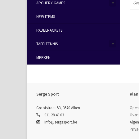
ARCHERY GAMES
Gee
NEW ITEMS
PADELRACKETS
TAFELTENNIS
MERKEN
Serge Sport
Klan
Grootstraat 53, 3570 Alken
Open
011 28 49 03
Over
info@sergesport.be
Alge
Priva