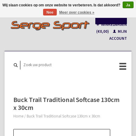
Wij slaan cookies op om onze website te verbeteren. Is dat akkoord?
Ja
Nee
Meer over cookies »
Nederlands
WINKELWAGEN
Français
(€0,00)
MIJN
ACCOUNT
Buck Trail Traditional Softcase 130cm
x 30cm
Home
/
Buck Trail Traditional Softcase 130cm x 30cm