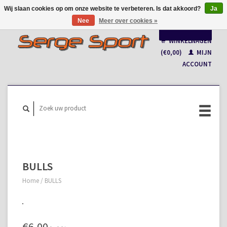
Wij slaan cookies op om onze website te verbeteren. Is dat akkoord?
Ja
Nee
Meer over cookies »
Nederlands
WINKELWAGEN
Français
(€0,00)
MIJN
ACCOUNT
BULLS
Home
/
BULLS
€6,00