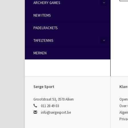
ARCHERY GAMES
NEW ITEMS
PADELRACKETS
TAFELTENNIS
MERKEN
Serge Sport
Klan
Grootstraat 53, 3570 Alken
Open
011 28 49 03
Over
info@sergesport.be
Alge
Priva