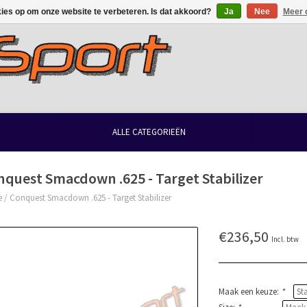
kies op om onze website te verbeteren. Is dat akkoord?
Ja
Nee
Meer 
ALLE CATEGORIEËN
quest Smacdown .625 - Target Stabilizer
e
/
Conquest Smacdown .625 - Target Stabilizer
€236,50
Incl. btw
Maak een keuze:
*