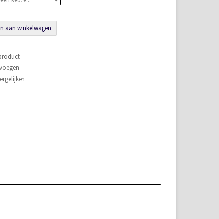
n aan winkelwagen
 product
evoegen
rgelijken