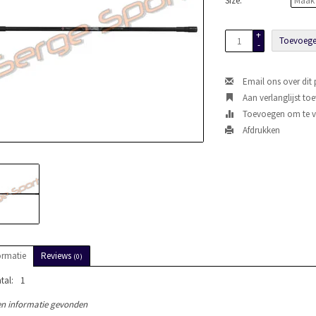
Size:
*
+
Toevoege
-
Email ons over dit
Aan verlanglijst to
Toevoegen om te ve
Afdrukken
ormatie
Reviews
(0)
tal:
1
n informatie gevonden