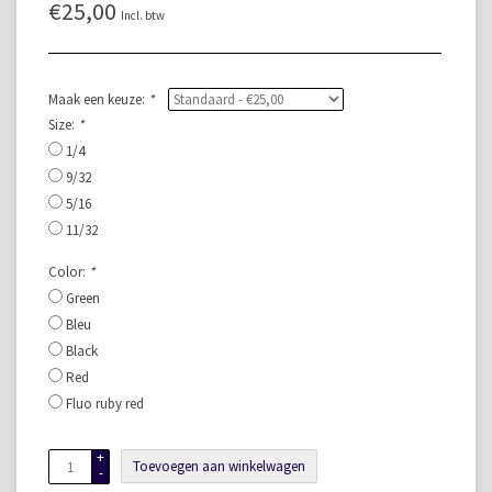
€25,00
Incl. btw
Maak een keuze:
*
Size:
*
1/4
9/32
5/16
11/32
Color:
*
Green
Bleu
Black
Red
Fluo ruby red
+
Toevoegen aan winkelwagen
-