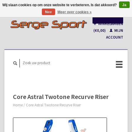
Wij slaan cookies op om onze website te verbeteren. Is dat akkoord?
Ja
Nee
Meer over cookies »
Nederlands
WINKELWAGEN
Français
(€0,00)
MIJN
ACCOUNT
Core Astral Twotone Recurve Riser
Home
/
Core Astral Twotone Recurve Riser