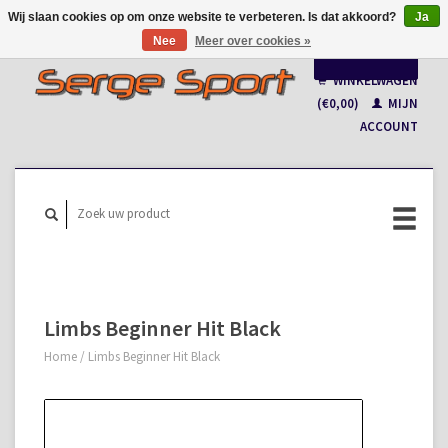
Wij slaan cookies op om onze website te verbeteren. Is dat akkoord?
Ja
Nee
Meer over cookies »
Nederlands
WINKELWAGEN
Français
(€0,00)
MIJN
ACCOUNT
Limbs Beginner Hit Black
Home
/
Limbs Beginner Hit Black