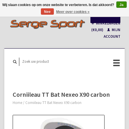
Wij slaan cookies op om onze website te verbeteren. Is dat akkoord?
Ja
Nee
Meer over cookies »
Nederlands
WINKELWAGEN
Français
(€0,00)
MIJN
ACCOUNT
Corniileau TT Bat Nexeo X90 carbon
Home
/
Corniileau TT Bat Nexeo X90 carbon