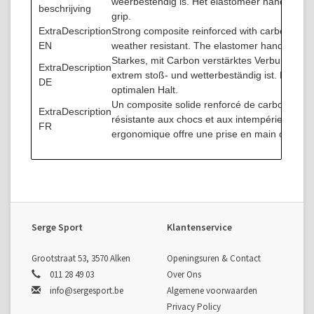
weerbestendig is. Het elastomeer handvat me
beschrijving
grip.
ExtraDescription
Strong composite reinforced with carbon ensu
EN
weather resistant. The elastomer handle with
Starkes, mit Carbon verstärktes Verbundmater
ExtraDescription
extrem stoß- und wetterbeständig ist. Der Ela
DE
optimalen Halt.
Un composite solide renforcé de carbone gar
ExtraDescription
résistante aux chocs et aux intempéries. La
FR
ergonomique offre une prise en main optimal
Serge Sport
Klantenservice
Grootstraat 53, 3570 Alken
Openingsuren & Contact
011 28 49 03
Over Ons
info@sergesport.be
Algemene voorwaarden
Privacy Policy