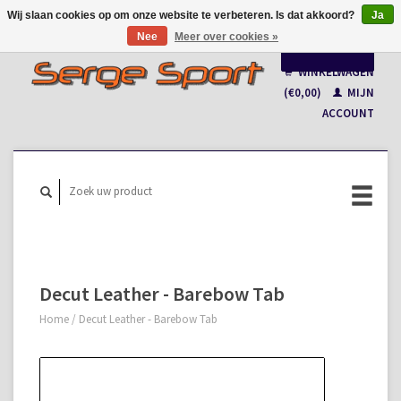
Wij slaan cookies op om onze website te verbeteren. Is dat akkoord?
Ja
Nee
Meer over cookies »
Nederlands
WINKELWAGEN
Français
(€0,00)
MIJN
ACCOUNT
Decut Leather - Barebow Tab
Home
/
Decut Leather - Barebow Tab