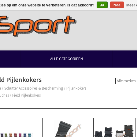
kies op om onze website te verbeteren. Is dat akkoord?
Ja
Nee
Meer 
ALLE CATEGORIEËN
ld Pijlenkokers
e
/
Schutter Accessoires & Bescherming
/
Pijlenkokers
uches
/
Field Pijlenkokers