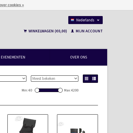
over cookies »
Nederlands
Français
WINKELWAGEN (€0,00)
MIJN ACCOUNT
EVENEMENTEN
OVER ONS
Min: €
0
Max: €
200