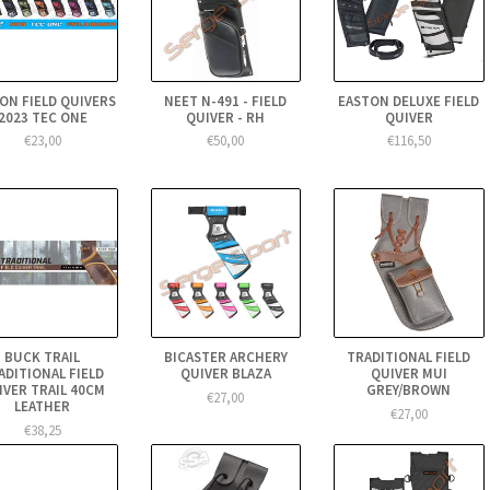
ON FIELD QUIVERS
NEET N-491 - FIELD
EASTON DELUXE FIELD
2023 TEC ONE
QUIVER - RH
QUIVER
€23,00
€50,00
€116,50
BUCK TRAIL
BICASTER ARCHERY
TRADITIONAL FIELD
ADITIONAL FIELD
QUIVER BLAZA
QUIVER MUI
IVER TRAIL 40CM
GREY/BROWN
€27,00
LEATHER
€27,00
€38,25