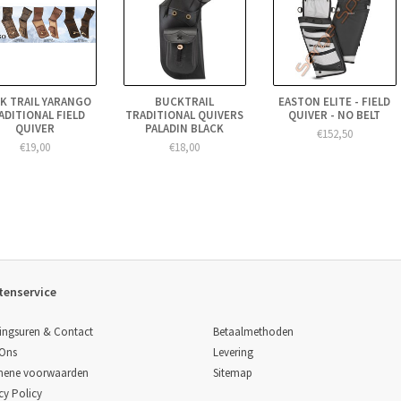
K TRAIL YARANGO
BUCKTRAIL
EASTON ELITE - FIELD
ADITIONAL FIELD
TRADITIONAL QUIVERS
QUIVER - NO BELT
QUIVER
PALADIN BLACK
€152,50
€19,00
€18,00
tenservice
Betaalmethoden
ingsuren & Contact
Levering
 Ons
Sitemap
mene voorwaarden
cy Policy