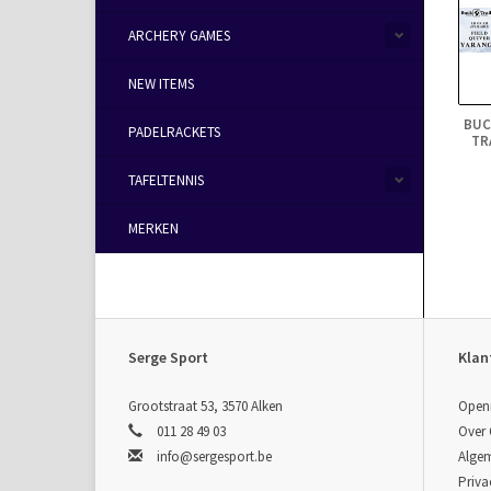
ARCHERY GAMES
NEW ITEMS
BUC
PADELRACKETS
TR
TAFELTENNIS
MERKEN
Serge Sport
Klan
Grootstraat 53, 3570 Alken
Open
011 28 49 03
Over
info@sergesport.be
Alge
Priva