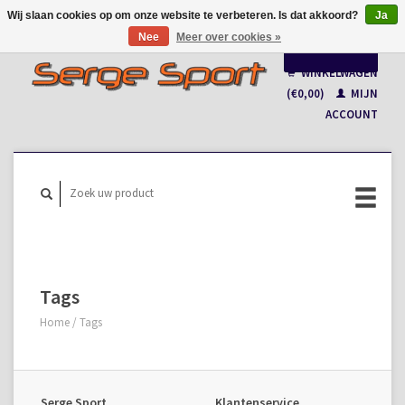
Wij slaan cookies op om onze website te verbeteren. Is dat akkoord?
Ja
Nee
Meer over cookies »
Nederlands
WINKELWAGEN
Français
(€0,00)
MIJN
ACCOUNT
Tags
Home
/
Tags
Serge Sport
Klantenservice