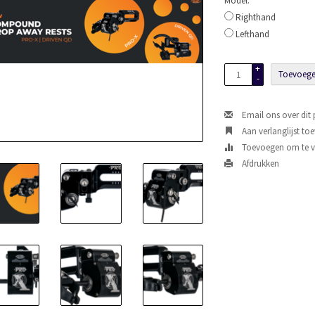
Model:
*
Righthand
Lefthand
+
Toevoege
-
Email ons over dit
Aan verlanglijst to
Toevoegen om te ve
Afdrukken