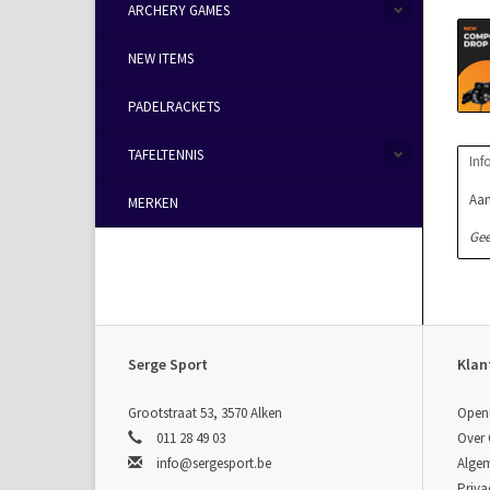
ARCHERY GAMES
NEW ITEMS
PADELRACKETS
TAFELTENNIS
Inf
Aan
MERKEN
Gee
Serge Sport
Klan
Grootstraat 53, 3570 Alken
Open
011 28 49 03
Over
info@sergesport.be
Alge
Priva