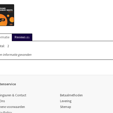
ormatie
Reviews
(0)
tal:
2
n informatie gevonden
tenservice
Betaalmethoden
ingsuren & Contact
Levering
 Ons
Sitemap
mene voorwaarden
cy Policy