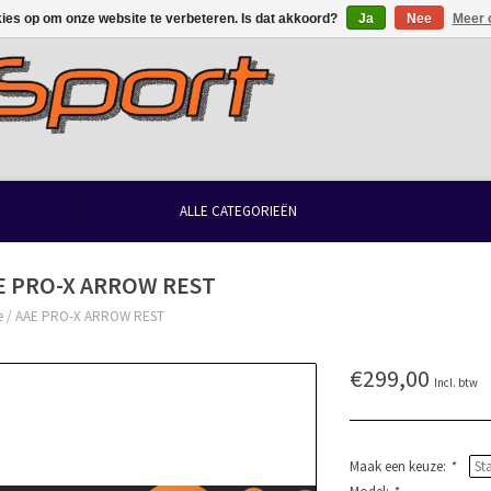
kies op om onze website te verbeteren. Is dat akkoord?
Ja
Nee
Meer 
ALLE CATEGORIEËN
E PRO-X ARROW REST
e
/
AAE PRO-X ARROW REST
€299,00
Incl. btw
Maak een keuze:
*