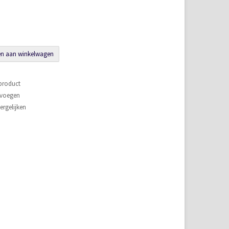
n aan winkelwagen
 product
evoegen
rgelijken