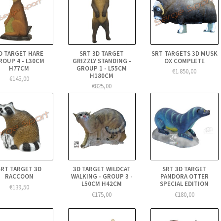
D TARGET HARE
SRT 3D TARGET
SRT TARGETS 3D MUSK
ROUP 4 - L30CM
GRIZZLY STANDING -
OX COMPLETE
H77CM
GROUP 1 - L55CM
€1.850,00
H180CM
€145,00
€825,00
SRT TARGET 3D
3D TARGET WILDCAT
SRT 3D TARGET
RACCOON
WALKING - GROUP 3 -
PANDORA OTTER
L50CM H42CM
SPECIAL EDITION
€139,50
€175,00
€180,00