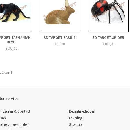
TARGET TASMANIAN
3D TARGET RABBIT
3D TARGET SPIDER
DEVIL
€61,00
€107,00
€135,00
a 1 van 3
tenservice
Betaalmethoden
ingsuren & Contact
Levering
 Ons
Sitemap
mene voorwaarden