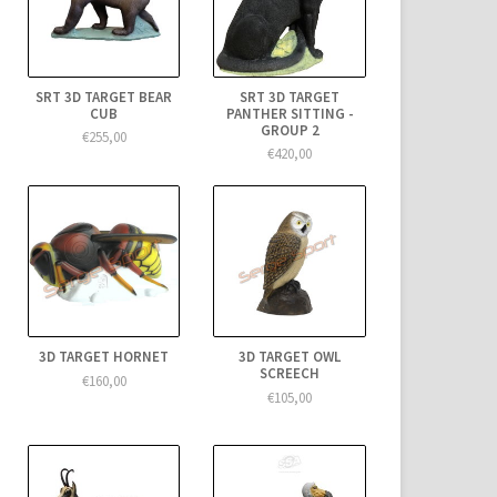
SRT 3D TARGET BEAR
SRT 3D TARGET
CUB
PANTHER SITTING -
GROUP 2
€255,00
€420,00
3D TARGET HORNET
3D TARGET OWL
SCREECH
€160,00
€105,00