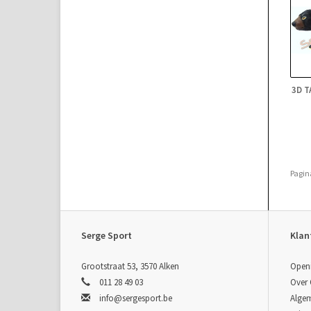
3D 
Pagin
Serge Sport
Klan
Grootstraat 53, 3570 Alken
Open
011 28 49 03
Over
info@sergesport.be
Alge