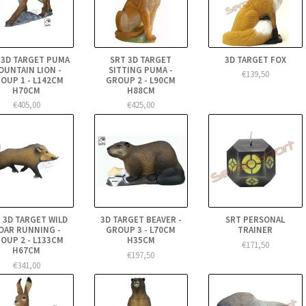
 3D TARGET PUMA
SRT 3D TARGET
3D TARGET FOX
OUNTAIN LION -
SITTING PUMA -
€139,50
OUP 1 - L142CM
GROUP 2 - L90CM
H70CM
H88CM
€405,00
€425,00
 3D TARGET WILD
3D TARGET BEAVER -
SRT PERSONAL
OAR RUNNING -
GROUP 3 - L70CM
TRAINER
OUP 2 - L133CM
H35CM
€171,50
H67CM
€197,50
€341,00