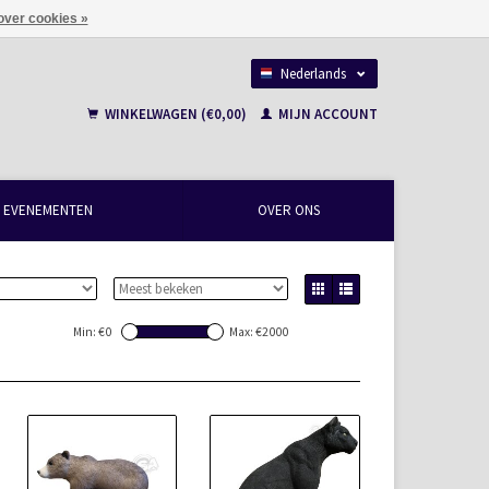
over cookies »
Nederlands
Français
WINKELWAGEN (€0,00)
MIJN ACCOUNT
EVENEMENTEN
OVER ONS
Min: €
0
Max: €
2000