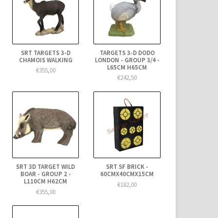
SRT TARGETS 3-D
TARGETS 3-D DODO
CHAMOIS WALKING
LONDON - GROUP 3/4 -
L65CM H65CM
€355,00
€242,50
SRT 3D TARGET WILD
SRT SF BRICK -
BOAR - GROUP 2 -
60CMX40CMX15CM
L110CM H62CM
€182,00
€355,00