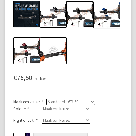
€76,50
Incl. btw
Maak een keuze:
*
Colour:
*
Right or Left:
*
+