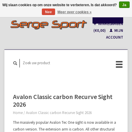
Wij slaan cookies op om onze website te verbeteren. Is dat akkoord?
Ja
Nee
Meer over cookies »
Nederlands
WINKELWAGEN
Français
(€0,00)
MIJN
ACCOUNT
Avalon Classic carbon Recurve Sight
2026
Home
/
Avalon Classic carbon Recurve Sight 2026
The massively popular Avalon Tec One sight is now available in a
carbon version. The extension arm is carbon. All other structural