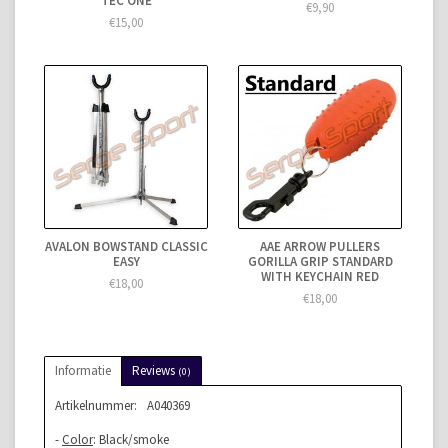
TEC ONE
€9,90
€15,00
AVALON BOWSTAND CLASSIC
AAE ARROW PULLERS
EASY
GORILLA GRIP STANDARD
WITH KEYCHAIN RED
€18,00
€18,00
Informatie
Reviews
(0)
Artikelnummer:
A040369
-
Color
: Black/smoke