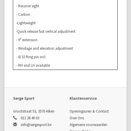
- Recurve sight
- Carbon
-Lightweight
-Quick release fast vertical adjustment
- 9" extension
- Windage and elevation adjustment
- 8/32 Ring pin incl.
- RH and LH available
- Incl. Soft case
Serge Sport
Klantenservice
Grootstraat 53, 3570 Alken
Openingsuren & Contact
011 28 49 03
Over Ons
info@sergesport.be
Algemene voorwaarden